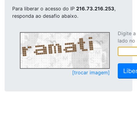
Para liberar o acesso
do IP
216.73.216.253
,
responda ao desafio abaixo.
Digite 
lado no
[trocar imagem]