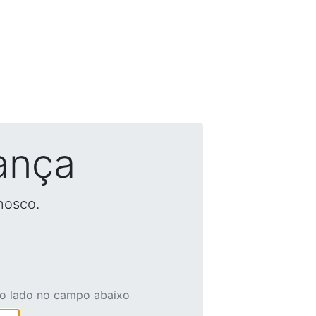
ança
nosco.
ao lado no campo abaixo