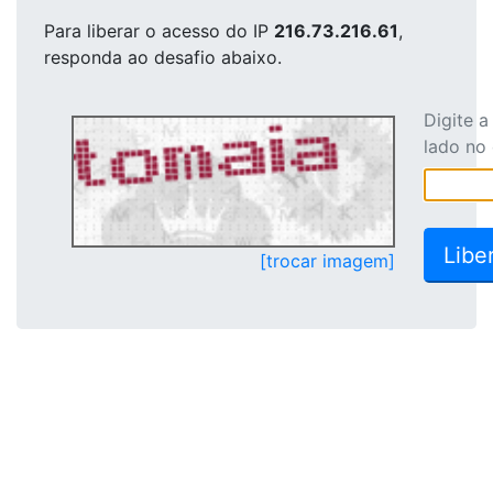
Para liberar o acesso
do IP
216.73.216.61
,
responda ao desafio abaixo.
Digite 
lado no
[trocar imagem]