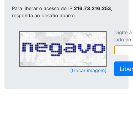
Para liberar o acesso
do IP
216.73.216.253
,
responda ao desafio abaixo.
Digite 
lado no
[trocar imagem]