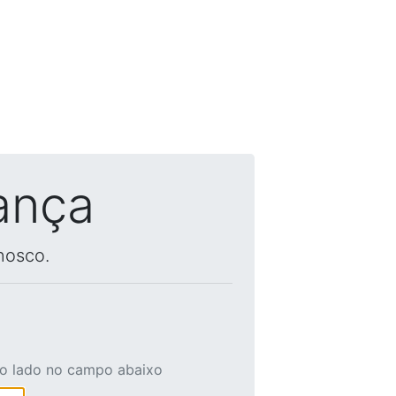
ança
nosco.
ao lado no campo abaixo