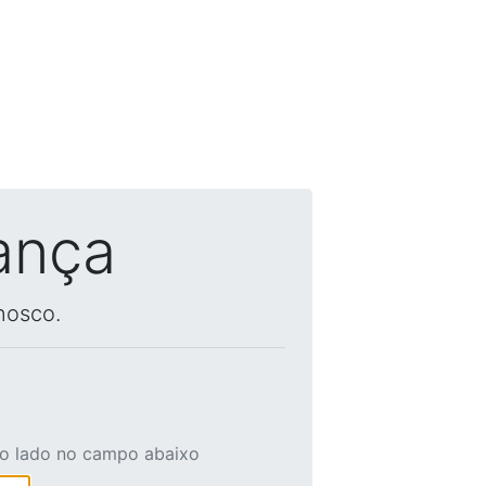
ança
nosco.
ao lado no campo abaixo