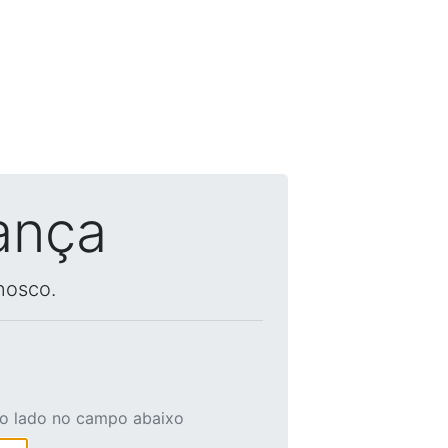
ança
nosco.
ao lado no campo abaixo