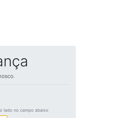
ança
nosco.
ao lado no campo abaixo