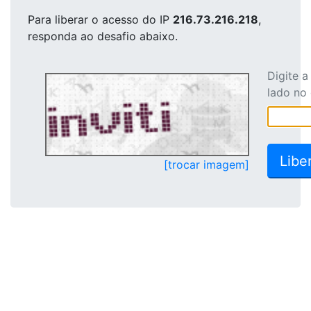
Para liberar o acesso
do IP
216.73.216.218
,
responda ao desafio abaixo.
Digite 
lado no
[trocar imagem]