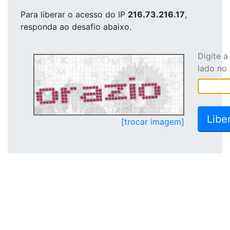
Para liberar o acesso
do IP
216.73.216.17
,
responda ao desafio abaixo.
Digite 
lado no
[trocar imagem]