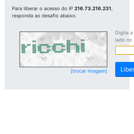
Para liberar o acesso
do IP
216.73.216.231
,
responda ao desafio abaixo.
Digite 
lado no
[trocar imagem]