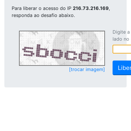
Para liberar o acesso
do IP
216.73.216.169
,
responda ao desafio abaixo.
Digite 
lado no
[trocar imagem]