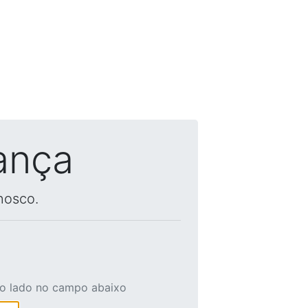
ança
nosco.
ao lado no campo abaixo