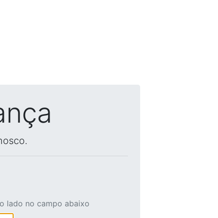
ança
nosco.
ao lado no campo abaixo