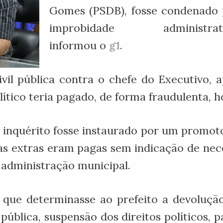
Gomes (PSDB), fosse condenado 
improbidade administrati
informou o
g1
.
il pública contra o chefe do Executivo, 
tico teria pagado, de forma fraudulenta, ho
nquérito fosse instaurado por um promotor
as extras eram pagas sem indicação de nece
 administração municipal.
 que determinasse ao prefeito a devoluçã
ública, suspensão dos direitos políticos,