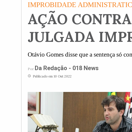
IMPROBIDADE ADMINISTRATI
AÇÃO CONTRA 
JULGADA IMP
Otávio Gomes disse que a sentença só co
Da Redação - 018 News
Por
access_time
Publicado em 10 Out 2022