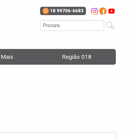
18 99706-6683
e Mais
Região 018