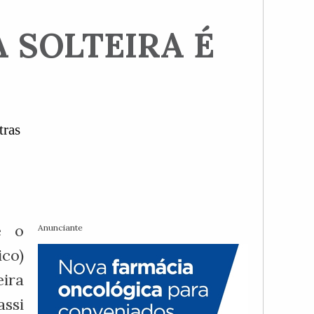
 SOLTEIRA É
tras
e o
Anunciante
co)
eira
ssi