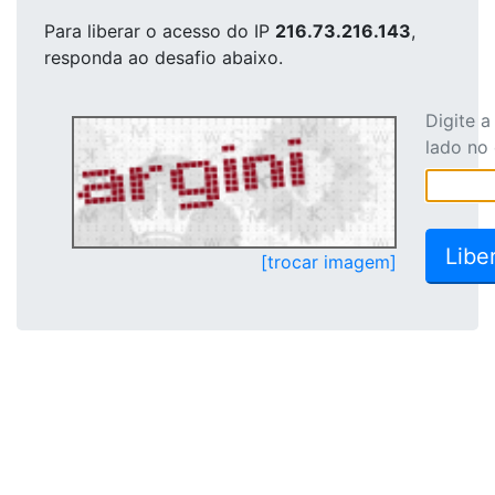
Para liberar o acesso
do IP
216.73.216.143
,
responda ao desafio abaixo.
Digite 
lado no
[trocar imagem]