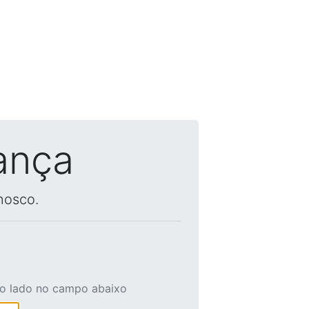
ança
nosco.
ao lado no campo abaixo