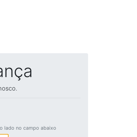
ança
nosco.
ao lado no campo abaixo