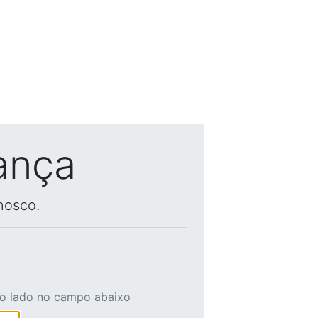
ança
nosco.
ao lado no campo abaixo