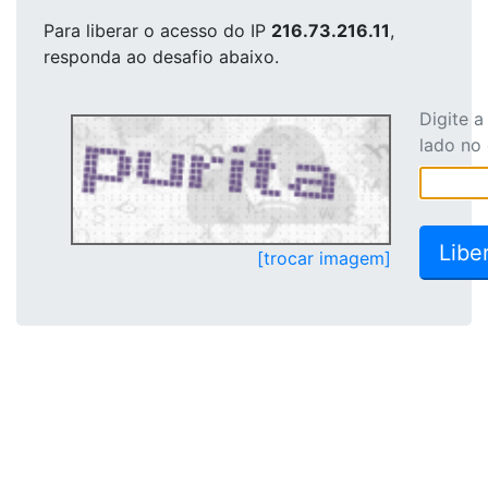
Para liberar o acesso
do IP
216.73.216.11
,
responda ao desafio abaixo.
Digite 
lado no
[trocar imagem]