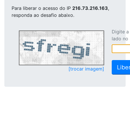
Para liberar o acesso
do IP
216.73.216.163
,
responda ao desafio abaixo.
Digite 
lado no
[trocar imagem]