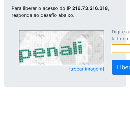
Para liberar o acesso
do IP
216.73.216.218
,
responda ao desafio abaixo.
Digite 
lado no
[trocar imagem]