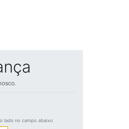
ança
nosco.
ao lado no campo abaixo