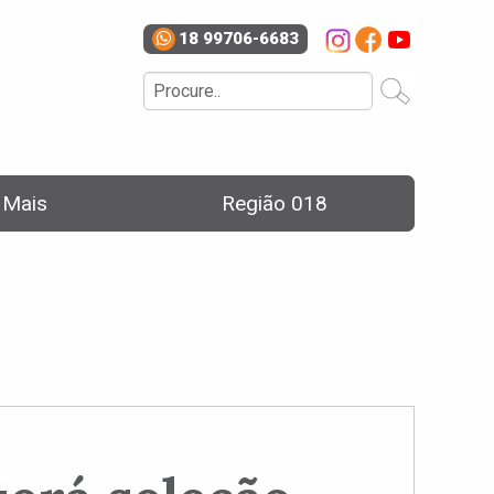
18 99706-6683
e Mais
Região 018