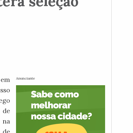
erá seleção
 em
Anunciante
esso
ego
 de
á na
 de