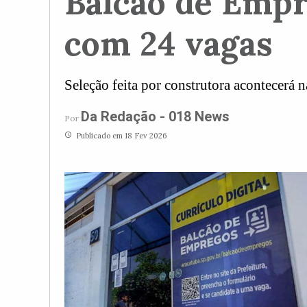
Balcão de Empr
com 24 vagas
Seleção feita por construtora acontecerá 
Da Redação - 018 News
Por
access_time
Publicado em 18 Fev 2026