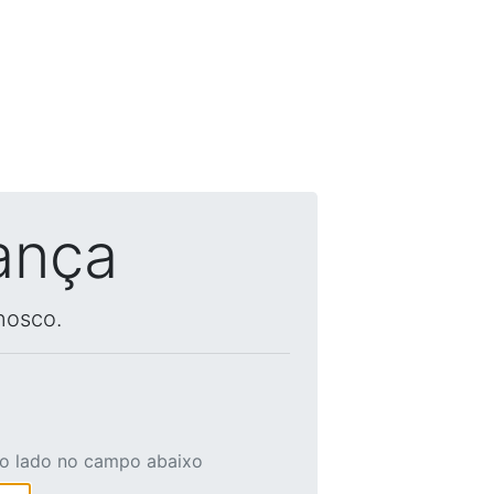
ança
nosco.
ao lado no campo abaixo