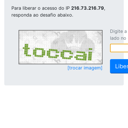
Para liberar o acesso
do IP
216.73.216.79
,
responda ao desafio abaixo.
Digite 
lado no
[trocar imagem]