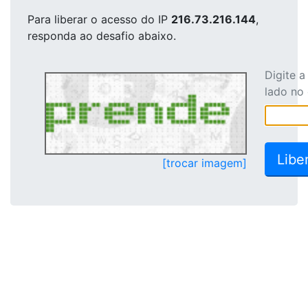
Para liberar o acesso
do IP
216.73.216.144
,
responda ao desafio abaixo.
Digite 
lado no
[trocar imagem]