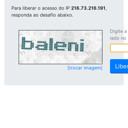
Para liberar o acesso
do IP
216.73.216.191
,
responda ao desafio abaixo.
Digite 
lado no
[trocar imagem]