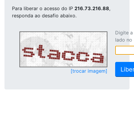
Para liberar o acesso
do IP
216.73.216.88
,
responda ao desafio abaixo.
Digite 
lado no
[trocar imagem]