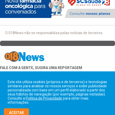
O 018News não se responsabiliza pelas notícias de terceiros.
FALE COM A GENTE, SUGIRA UMA REPORTAGEM
18 99706-6683
Este site utiliza cookies (próprios e de terceiros) e tecnologias
similares para analisar os nossos serviços e exibir publicidade
personalizada com base em um perfil elaborado a partir dos
seus hábitos de navegação (por exemplo, páginas visitadas).
Consulte a
Política de Privacidade
para obter mais
informações.
Copyright © 2026 018News. Todos os direitos reservados.
ACEITAR