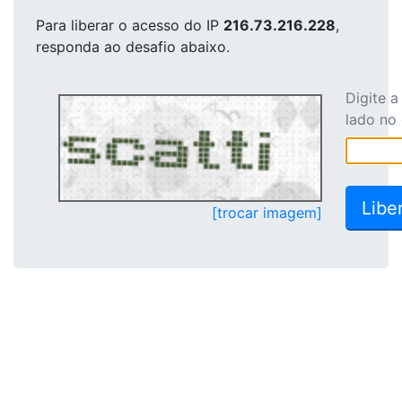
Para liberar o acesso
do IP
216.73.216.228
,
responda ao desafio abaixo.
Digite 
lado no
[trocar imagem]