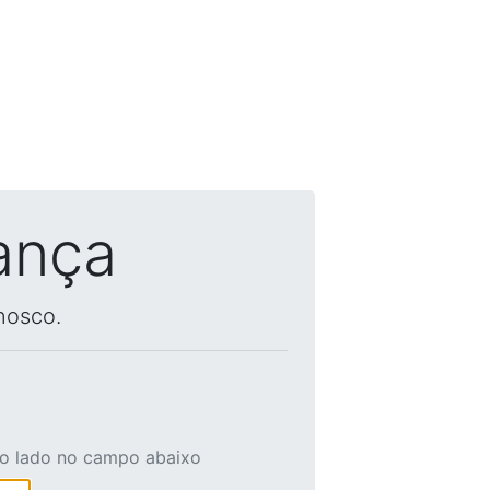
ança
nosco.
ao lado no campo abaixo