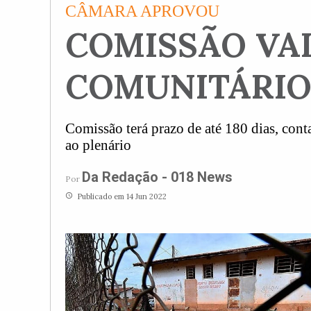
CÂMARA APROVOU
COMISSÃO VA
COMUNITÁRIOS
Comissão terá prazo de até 180 dias, conta
ao plenário
Da Redação - 018 News
Por
access_time
Publicado em 14 Jun 2022