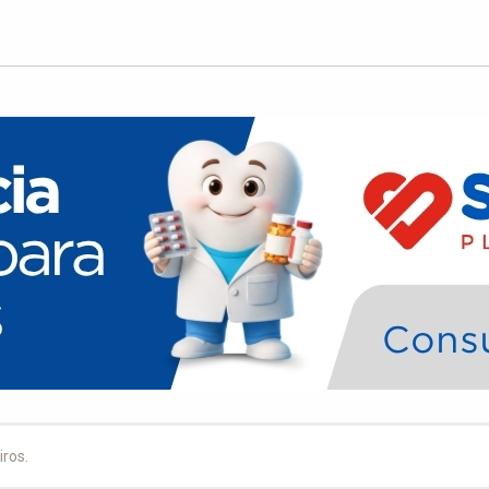
iros.