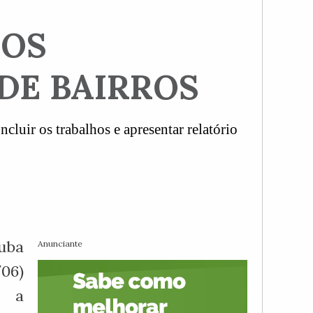
ROS
DE BAIRROS
cluir os trabalhos e apresentar relatório
uba
Anunciante
/06)
a a