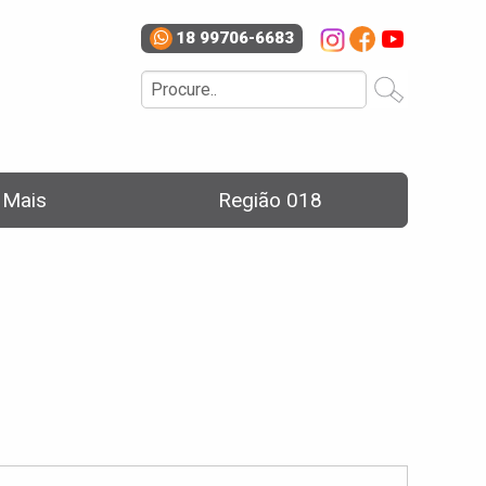
18 99706-6683
e Mais
Região 018