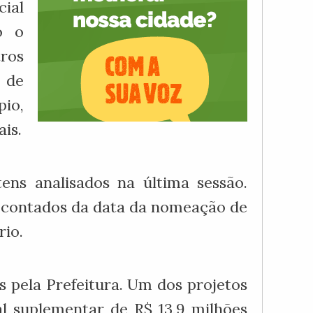
ial
o o
ros
 de
io,
ais.
ens analisados na última sessão.
s, contados da data da nomeação de
rio.
 pela Prefeitura. Um dos projetos
nal suplementar de R$ 13,9 milhões