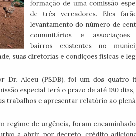
formação de uma comissão espec
de três vereadores. Eles farã
levantamento do número de cent
comunitários e associações
bairros existentes no municíp
e, suas diretorias e condições físicas e leg
r Dr. Alceu (PSDB), foi um dos quatro it
issão especial terá o prazo de até 180 dia
us trabalhos e apresentar relatório ao plená
 em regime de urgência, foram encaminhados
tivo a abrir, por decreto, crédito adicio