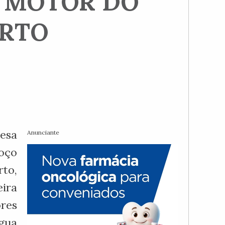
E MOTOR DO
ORTO
esa
Anunciante
oço
to,
eira
ores
gua