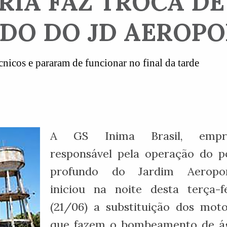
RIA FAZ TROCA D
DO DO JD AEROP
icos e pararam de funcionar no final da tarde
A GS Inima Brasil, empr
responsável pela operação do p
profundo do Jardim Aeropor
iniciou na noite desta terça-f
(21/06) a substituição dos mot
que fazem o bombeamento de á