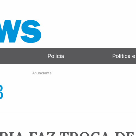
Polícia
Política 
Anunciante
8