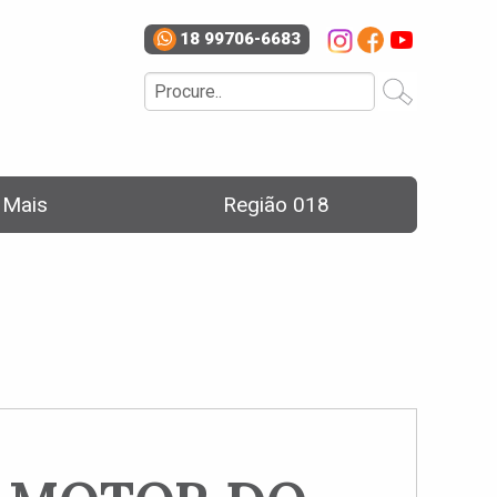
18 99706-6683
e Mais
Região 018