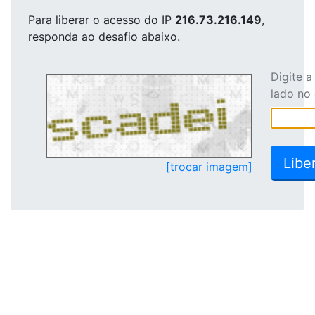
Para liberar o acesso
do IP
216.73.216.149
,
responda ao desafio abaixo.
Digite 
lado no
[trocar imagem]