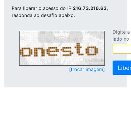
Para liberar o acesso
do IP
216.73.216.63
,
responda ao desafio abaixo.
Digite 
lado no
[trocar imagem]