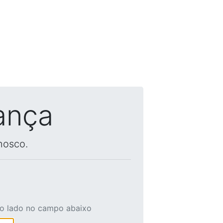
ança
nosco.
ao lado no campo abaixo