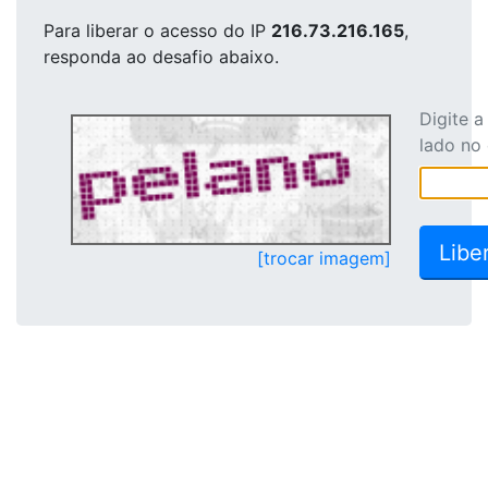
Para liberar o acesso
do IP
216.73.216.165
,
responda ao desafio abaixo.
Digite 
lado no
[trocar imagem]