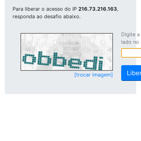
Para liberar o acesso
do IP
216.73.216.163
,
responda ao desafio abaixo.
Digite 
lado no
[trocar imagem]