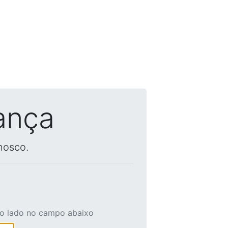
ança
nosco.
ao lado no campo abaixo