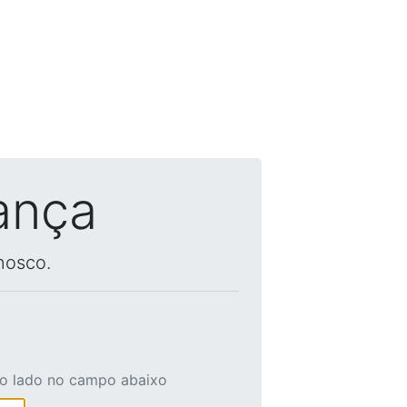
ança
nosco.
ao lado no campo abaixo