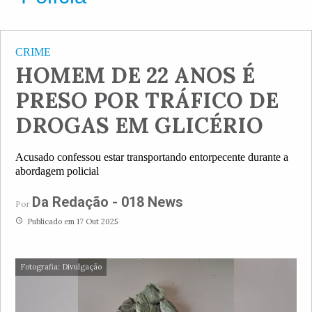
CRIME
HOMEM DE 22 ANOS É
PRESO POR TRÁFICO DE
DROGAS EM GLICÉRIO
Acusado confessou estar transportando entorpecente durante a
abordagem policial
Da Redação - 018 News
Por
access_time
Publicado em 17 Out 2025
Fotografia: Divulgação