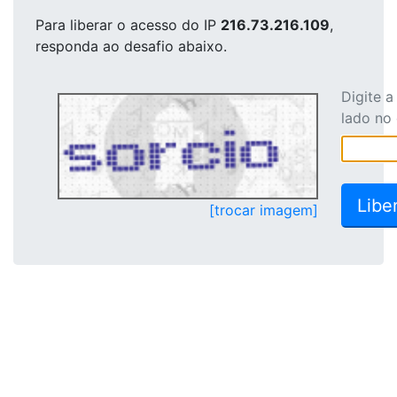
Para liberar o acesso
do IP
216.73.216.109
,
responda ao desafio abaixo.
Digite 
lado no
[trocar imagem]