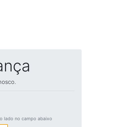
ança
nosco.
ao lado no campo abaixo