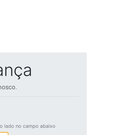
ança
nosco.
ao lado no campo abaixo