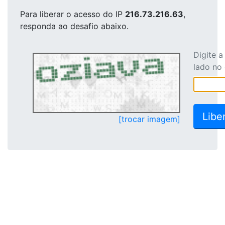
Para liberar o acesso
do IP
216.73.216.63
,
responda ao desafio abaixo.
Digite 
lado no
[trocar imagem]