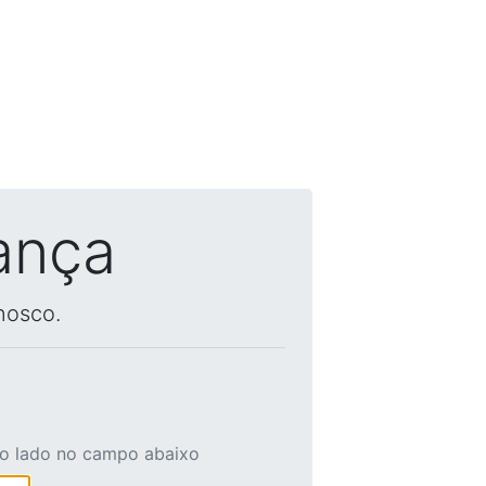
ança
nosco.
ao lado no campo abaixo