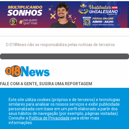
O 018News não se responsabiliza pelas notícias de terceiros.
FALE COM A GENTE, SUGIRA UMA REPORTAGEM
18 99706-6683
Este site utiliza cookies (próprios e de terceiros) e tecnologias
similares para analisar os nossos serviços e exibir publicidade
personalizada com base em um perfil elaborado a partir dos
seus hábitos de navegação (por exemplo, páginas visitadas).
Consulte a
Política de Privacidade
para obter mais
informações.
Copyright © 2026 018News. Todos os direitos reservados.