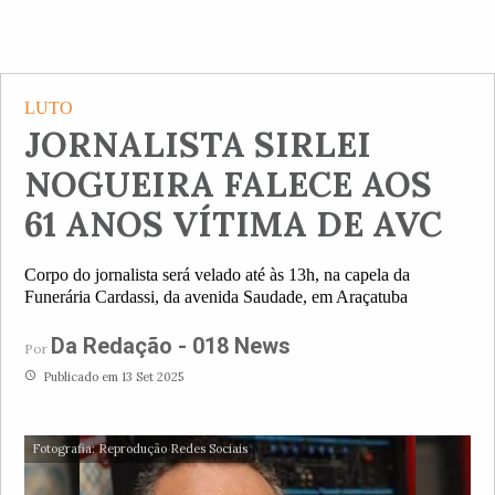
LUTO
JORNALISTA SIRLEI
NOGUEIRA FALECE AOS
61 ANOS VÍTIMA DE AVC
Corpo do jornalista será velado até às 13h, na capela da
Funerária Cardassi, da avenida Saudade, em Araçatuba
Da Redação - 018 News
Por
access_time
Publicado em 13 Set 2025
Fotografia: Reprodução Redes Sociais