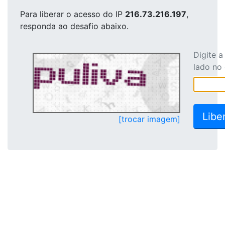
Para liberar o acesso
do IP
216.73.216.197
,
responda ao desafio abaixo.
Digite 
lado no
[trocar imagem]