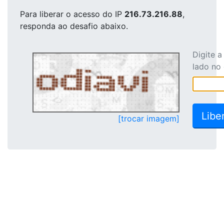
Para liberar o acesso
do IP
216.73.216.88
,
responda ao desafio abaixo.
Digite 
lado no
[trocar imagem]